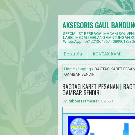
AKSESORIS GAUL BANDUN
SPECIALIST BERBAGAI MACAM SOUVENI
LABEL MEDALI GELANG GANTUNGAN KU
WhatsApp : 081221364767 - 0899018230
Beranda
KONTAK KAMI
Home
»
bagtag
» BAGTAG KARET PESANA
GAMBAR SENDIRI
BAGTAG KARET PESANAN | BAGT
GAMBAR SENDIRI
By
Rubber Pramesta
09.56