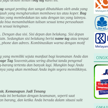
 juga desain sendiri
bag tag
karet ini.
ag
sangat penting dan sangat dibutuhkan oleh anda yang
an jauh yang mengharuskan membawa tas atau koper.
Bag
titas yang membedakan tas satu dengan tas yang lainnya.
nda bisa menambahkan tulisan sesuai tema perusahaan
 sesuai keinginan .
Dengan dua sisi. Sisi depan dan belakang. Sisi depan
-lain. Sedangkan sisi belakang berisi
name tag
atau tempat
il, phone dan adrees. Kombinasikan warna dengan motif
 yang memiliki sejuta manfaat bagi keamanan Anda dan
ONGK
age Tag
Souvenir
,
atau sering disebut tanda pengenal
ng-barang tertentu dan banyak lagi. Mungkin bagi Anda
faatnya yang akan membuat Anda ingin segera memilikinya.
ir, Kemanapun Jadi Tenang
nda ini berkaitan dengan keamanan, seperti saat
n barang, dan ketika Anda berada dalam situasi sulit
GMAI