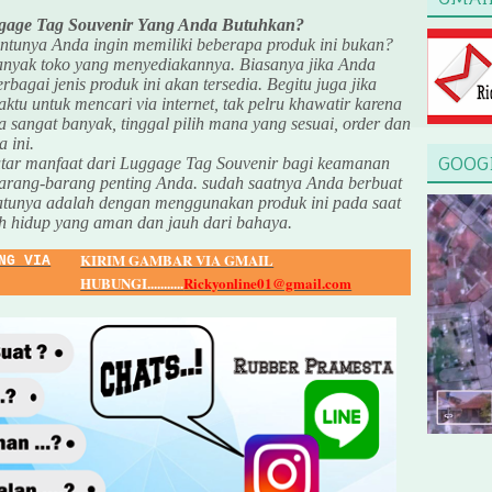
age Tag Souvenir Yang Anda Butuhkan?
entunya Anda ingin memiliki beberapa produk ini bukan?
anyak toko yang menyediakannya. Biasanya jika Anda
erbagai jenis produk ini akan tersedia. Begitu juga jika
tu untuk mencari via internet, tak pelru khawatir karena
a sangat banyak, tinggal pilih mana yang sesuai, order dan
 ini.
GOOG
utar manfaat dari Luggage Tag Souvenir bagi keamanan
arang-barang penting Anda. sudah saatnya Anda berbuat
satunya adalah dengan menggunakan produk ini pada saat
ah hidup yang aman dan jauh dari bahaya.
KIRIM GAMBAR VIA GMAIL
NG VIA
HUBUNGI...........
Rickyonline01@gmail.com