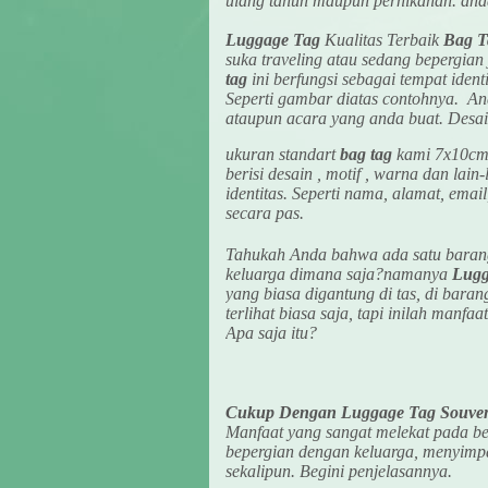
ulang tahun maupun pernikahan. anda
Luggage Tag
Kualitas Terbaik
Bag T
suka traveling atau sedang bepergi
tag
ini berfungsi sebagai tempat iden
Seperti gambar diatas contohnya. A
ataupun acara yang anda buat. Desain
ukuran standart
bag tag
kami 7x10cm. 
berisi desain , motif , warna dan lain
identitas. Seperti nama, alamat, ema
secara pas.
Tahukah Anda bahwa ada satu barang
keluarga dimana saja?namanya
Lugg
yang biasa digantung di tas, di bara
terlihat biasa saja, tapi inilah man
Apa saja itu?
Cukup Dengan Luggage Tag Souven
Manfaat yang sangat melekat pada be
bepergian dengan keluarga, menyimpa
sekalipun. Begini penjelasannya.