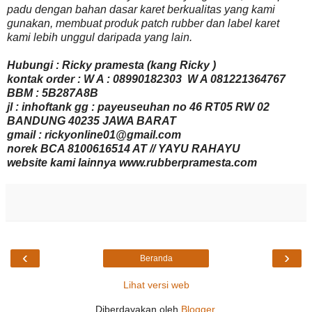
padu dengan bahan dasar karet berkualitas yang kami
gunakan, membuat produk patch rubber dan label karet
kami lebih unggul daripada yang lain.
Hubungi : Ricky pramesta (kang Ricky )
kontak order : W A : 08990182303 W A 081221364767
BBM : 5B287A8B
jl : inhoftank gg : payeuseuhan no 46 RT05 RW 02
BANDUNG 40235 JAWA BARAT
gmail : rickyonline01@gmail.com
norek BCA 8100616514 AT // YAYU RAHAYU
website kami lainnya www.rubberpramesta.com
‹
›
Beranda
Lihat versi web
Diberdayakan oleh
Blogger
.