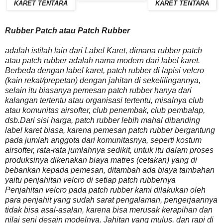
KARET TENTARA
KARET TENTARA
Rubber Patch atau Patch Rubber
adalah istilah lain dari Label Karet, dimana rubber patch
atau patch rubber adalah nama modern dari label karet.
Berbeda dengan label karet, patch rubber di lapisi velcro
(kain rekat/prepetan) dengan jahitan di sekelilingannya,
selain itu biasanya pemesan patch rubber hanya dari
kalangan tertentu atau organisasi tertentu, misalnya club
atau komunitas airsofter, club penembak, club pembalap,
dsb.Dari sisi harga, patch rubber lebih mahal dibanding
label karet biasa, karena pemesan patch rubber bergantung
pada jumlah anggota dari komunitasnya, seperti kostum
airsofter, rata-rata jumlahnya sedikit, untuk itu dalam proses
produksinya dikenakan biaya matres (cetakan) yang di
bebankan kepada pemesan, ditambah ada biaya tambahan
yaitu penjahitan velcro di setiap patch rubbernya
Penjahitan velcro pada patch rubber kami dilakukan oleh
para penjahit yang sudah sarat pengalaman, pengerjaannya
tidak bisa asal-asalan, karena bisa merusak kerapihan dan
nilai seni desain modelnya. Jahitan yang mulus, dan rapi di