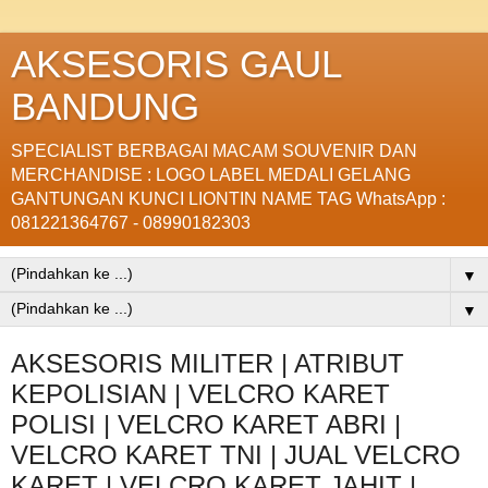
AKSESORIS GAUL
BANDUNG
SPECIALIST BERBAGAI MACAM SOUVENIR DAN
MERCHANDISE : LOGO LABEL MEDALI GELANG
GANTUNGAN KUNCI LIONTIN NAME TAG WhatsApp :
081221364767 - 08990182303
▼
▼
AKSESORIS MILITER | ATRIBUT
KEPOLISIAN | VELCRO KARET
POLISI | VELCRO KARET ABRI |
VELCRO KARET TNI | JUAL VELCRO
KARET | VELCRO KARET JAHIT |