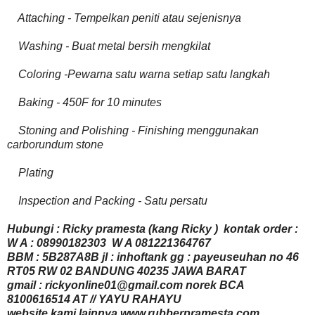
Attaching - Tempelkan peniti atau sejenisnya
Washing - Buat metal bersih mengkilat
Coloring -Pewarna satu warna setiap satu langkah
Baking - 450F for 10 minutes
Stoning and Polishing - Finishing menggunakan
carborundum stone
Plating
Inspection and Packing - Satu persatu
Hubungi : Ricky pramesta (kang Ricky ) kontak order :
W A : 08990182303 W A 081221364767
BBM : 5B287A8B jl : inhoftank gg : payeuseuhan no 46
RT05 RW 02 BANDUNG 40235 JAWA BARAT
gmail : rickyonline01@gmail.com norek BCA
8100616514 AT // YAYU RAHAYU
website kami lainnya www.rubberpramesta.com