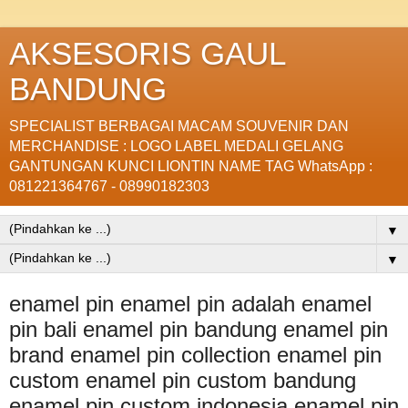
AKSESORIS GAUL
BANDUNG
SPECIALIST BERBAGAI MACAM SOUVENIR DAN
MERCHANDISE : LOGO LABEL MEDALI GELANG
GANTUNGAN KUNCI LIONTIN NAME TAG WhatsApp :
081221364767 - 08990182303
▼
▼
enamel pin enamel pin adalah enamel
pin bali enamel pin bandung enamel pin
brand enamel pin collection enamel pin
custom enamel pin custom bandung
enamel pin custom indonesia enamel pin