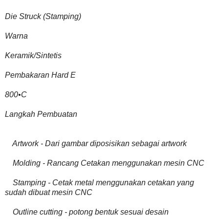
Die Struck (Stamping)
Warna
Keramik/Sintetis
Pembakaran Hard E
800•C
Langkah Pembuatan
Artwork - Dari gambar diposisikan sebagai artwork
Molding - Rancang Cetakan menggunakan mesin CNC
Stamping - Cetak metal menggunakan cetakan yang
sudah dibuat mesin CNC
Outline cutting - potong bentuk sesuai desain